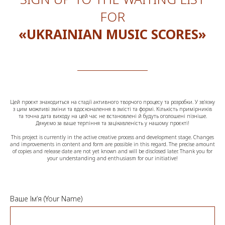
FOR
«
UKRAINIAN MUSIC SCORES
»
Цей проєкт знаходиться на стадії активного творчого процесу та розробки. У зв'язку
з цим можливі зміни та вдосконалення в змісті та формі. Кількість примірників
та точна дата виходу на цей час не встановлені й будуть оголошені пізніше.
Дякуємо за ваше терпіння та зацікавленість у нашому проєкті!
This project is currently in the active creative process and development stage. Changes
and improvements in content and form are possible in this regard. The precise amount
of copies and release date are not yet known and will be disclosed later. Thank you for
your understanding and enthusiasm for our initiative!
Ваше Імʼя (Your Name)