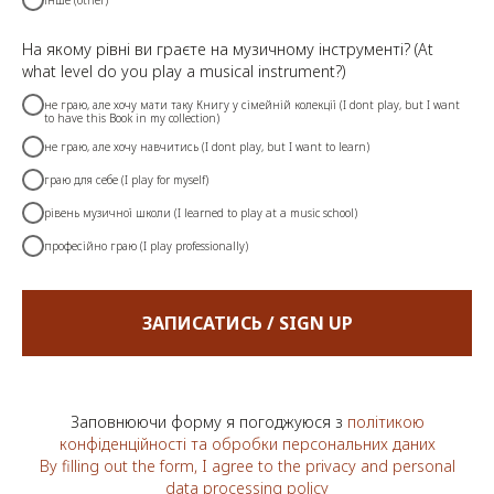
інше (other)
На якому рівні ви граєте на музичному інструменті? (At
what level do you play a musical instrument?)
не граю, але хочу мати таку Книгу у сімейній колекції (I dont play, but I want
to have this Book in my collection)
не граю, але хочу навчитись (I dont play, but I want to learn)
граю для себе (I play for myself)
рівень музичної школи (I learned to play at a music school)
професійно граю (I play professionally)
ЗАПИСАТИСЬ / SIGN UP
Заповнюючи форму я погоджуюся з
політикою
конфіденційності та обробки персональних даних
By filling out the form, I agree to the privacy and personal
data processing policy