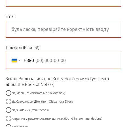
Email
Телефон (Phone#)
+380
Звідки Ви дізнались про Книгу Нот? (How did you learn
about the Book of Notes?)
від Марії Яремак (from Mariia Yaremak)
від Олександри Дікої (from Oleksandra Dikaia)
від знайомих (from friends)
натрапив у рекомендованих дописах (found in recommendations)