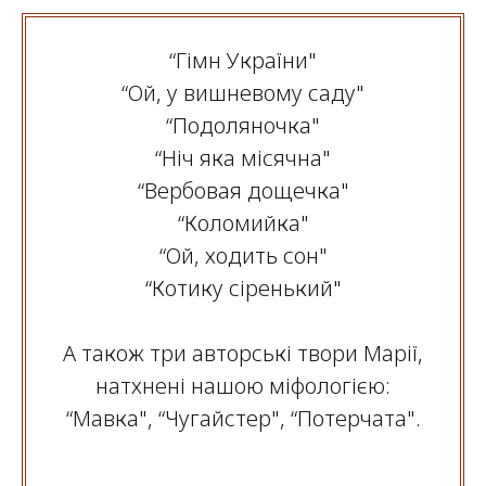
“Гімн України"
“Ой, у вишневому саду"
“Подоляночка"
“Ніч яка місячна"
“Вербовая дощечка"
“Коломийка"
“Ой, ходить сон"
“Котику сіренький"
А також три авторські твори Марії,
натхнені нашою міфологією:
“Мавка", “Чугайстер", “Потерчата".